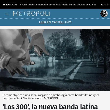
ES NOTICIA:
El CTB quiebra marcado por el escándalo de los abusos sexuales
BCN inv
LEER EN CASTELLANO
Pásate al MODO AHORRO
Fotomontaje con una señal cargada de simbología entre bandas latinas y el
parque de Sant Martí de fondo
METRÓPOLI
'Los 300', la nueva banda latina