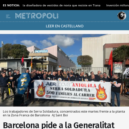
ES NOTICIA:
la diseñadora de vestidos de novia que resiste en Tiana
Inversión millon
LEER EN CASTELLANO
Pásate al MODO AHORRO
Los trabajadores de Serra Soldadura, concentrados este martes frente a la planta
en la Zona Franca de Barcelona
AJ Sant Boi
Barcelona pide a la Generalitat