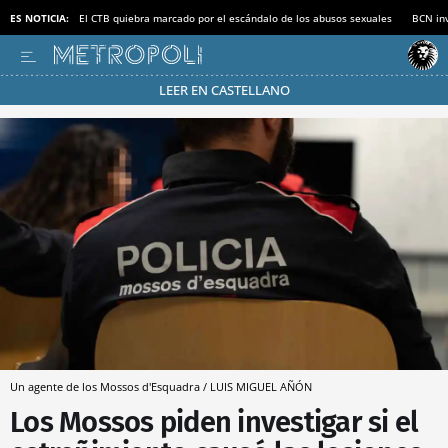
ES NOTICIA:
El CTB quiebra marcado por el escándalo de los abusos sexuales
BCN inv
LEER EN CASTELLANO
Pásate al MODO AHORRO
Un agente de los Mossos d'Esquadra / LUIS MIGUEL AÑÓN
Los Mossos piden investigar si el