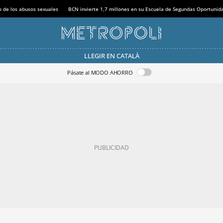
o de los abusos sexuales
BCN invierte 1,7 millones en su Escuela de Segundas Oportunid
LLEGIR EN CATALÀ
Pásate al MODO AHORRO