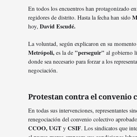
En todos los encuentros han protagonizado enf
M
regidores de distrito. Hasta la fecha han sido
David Escudé.
hoy,
La voluntad, según explicaron en su momento d
Metrópoli,
"perseguir"
es la de
al gobierno l
donde sea necesario para forzar a los represent
negociación.
Protestan contra el convenio c
En todas sus intervenciones, representantes sin
renegociación del convenio colectivo aprobado 
CCOO, UGT
CSIF
y
. Los sindicatos que int
el nuevo marco empeora sus condiciones labor