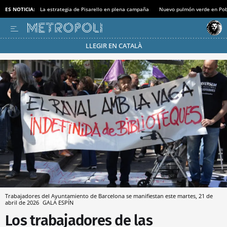
ES NOTICIA:
La estrategia de Pisarello en plena campaña
Nuevo pulmón verde en Po
LLEGIR EN CATALÀ
Pásate al MODO AHORRO
Trabajadores del Ayuntamiento de Barcelona se manifiestan este martes, 21 de
abril de 2026
GALA ESPÍN
Los trabajadores de las