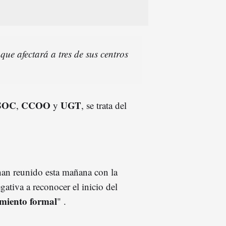
ue afectará a tres de sus centros
SOC
CCOO
UGT
,
y
, se trata del
 han reunido esta mañana con la
ativa a reconocer el inicio del
imiento formal
" .