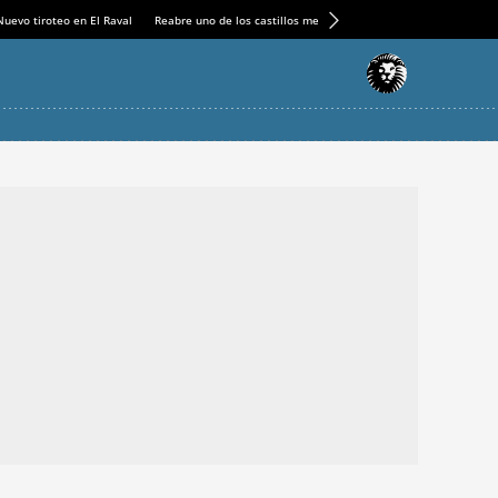
Nuevo tiroteo en El Raval
Reabre uno de los castillos medievales más espectaculares