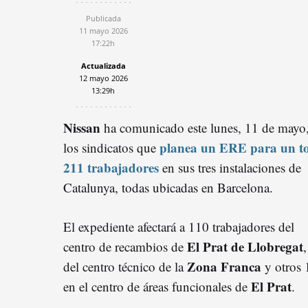
Publicada
11 mayo 2026
17:22h
Actualizada
12 mayo 2026
13:29h
Nissan
ha comunicado este lunes, 11 de mayo,
planea un ERE para un to
los sindicatos que
211
trabajadore
s
en sus tres instalaciones de
Catalunya, todas ubicadas en Barcelona.
El expediente afectará a 110 trabajadores del
El Prat de Llobregat
centro de recambios de
Zona
Franc
a
del centro técnico de la
y otros 
El Prat
en el centro de áreas funcionales de
.