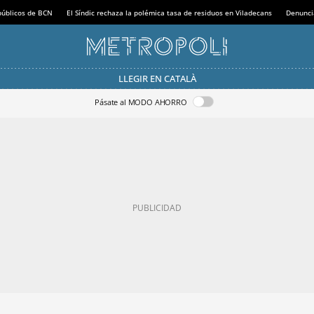
 públicos de BCN
El Síndic rechaza la polémica tasa de residuos en Viladecans
Denunci
LLEGIR EN CATALÀ
Pásate al MODO AHORRO