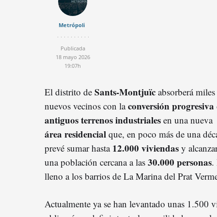
Metrópoli
Publicada
18 mayo 2026
19:07h
Sants-Montjuïc
El distrito de
absorberá miles
conversión progresiva
nuevos vecinos con la
antiguos terrenos industriales
en una nueva
área residencial
que, en poco más de una déc
12.000 viviendas
prevé sumar hasta
y alcanza
30.000 personas
una población cercana a las
.
lleno a los barrios de La Marina del Prat Verme
Actualmente ya se han levantado unas 1.500 vi