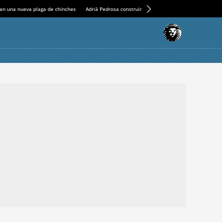
an una nueva plaga de chinches
Adrià Pedrosa construirá la nueva residencia en el Casin