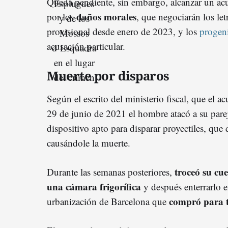
Queda pendiente, sin embargo, alcanzar un acu
daños morales
por los
, que negociarán los le
provisional desde enero de 2023, y los
progeni
acusación particular.
Muerte por disparos
Según el escrito del ministerio fiscal, que el 
29 de junio de 2021 el hombre atacó a su pare
dispositivo apto para disparar proyectiles, que 
causándole la muerte.
troceó su cu
Durante las semanas posteriores,
una cámara frigorífica
y después enterrarlo e
compró para t
urbanización de Barcelona que