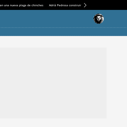
an una nueva plaga de chinches
Adrià Pedrosa construirá la nueva residencia en el Casin