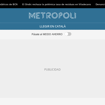
 públicos de BCN
El Síndic rechaza la polémica tasa de residuos en Viladecans
Denunci
LLEGIR EN CATALÀ
Pásate al MODO AHORRO