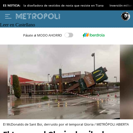
ES NOTICIA:
la diseñadora de vestidos de novia que resiste en Tiana
Inversión millon
Leer en Castellano
Pásate al MODO AHORRO
El McDonalds de Sant Boi, derruido por el temporal Gloria / METRÓPOLI ABIERTA