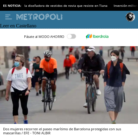
ES NOTICIA:
la diseñadora de vestidos de novia que resiste en Tiana
Inversión millon
Leer en Castellano
Pásate al MODO AHORRO
Dos mujeres recorren el paseo marítimo de Barcelona protegidas con sus
mascarillas / EFE - TONI ALBIR