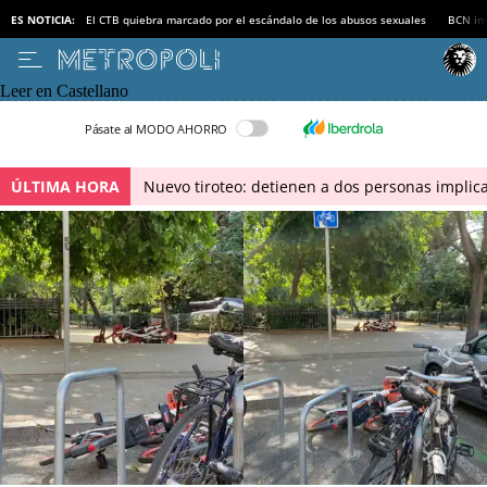
ES NOTICIA:
El CTB quiebra marcado por el escándalo de los abusos sexuales
BCN inv
Leer en Castellano
Pásate al MODO AHORRO
ÚLTIMA HORA
Nuevo tiroteo: detienen a dos personas implica