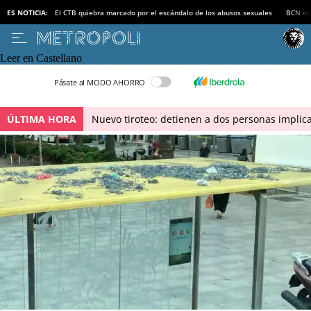
ES NOTICIA:
El CTB quiebra marcado por el escándalo de los abusos sexuales
BCN inv
Leer en Castellano
Pásate al MODO AHORRO
ÚLTIMA HORA
Nuevo tiroteo: detienen a dos personas implica