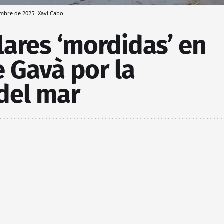
iembre de 2025
Xavi Cabo
ares ‘mordidas’ en
e Gavà por la
del mar