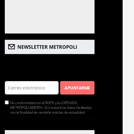
NEWSLETTER METROPOLI
Apúntate a la newsletter de Metrópoli,
para recibir las noticias más
importantes de la ciudad.
APUNTARME
De conformidad con el RGPD y la LOPDGDD,
METRÓPOLI ABIERTA, SLU tratará los datos facilitados
con la finalidad de remitirle noticias de actualidad.