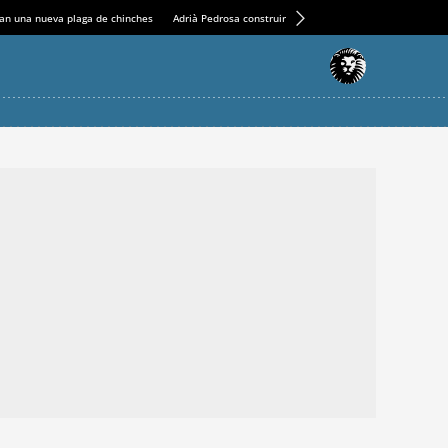
an una nueva plaga de chinches
Adrià Pedrosa construirá la nueva residencia en el Casin