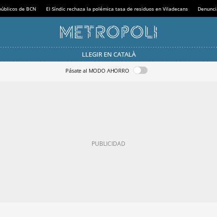
 públicos de BCN
El Síndic rechaza la polémica tasa de residuos en Viladecans
Denunci
LLEGIR EN CATALÀ
Pásate al MODO AHORRO