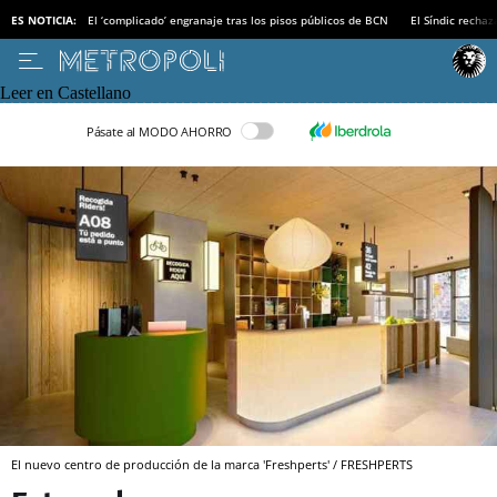
ES NOTICIA:
El ‘complicado’ engranaje tras los pisos públicos de BCN
El Síndic recha
Leer en Castellano
Pásate al MODO AHORRO
El nuevo centro de producción de la marca 'Freshperts' / FRESHPERTS