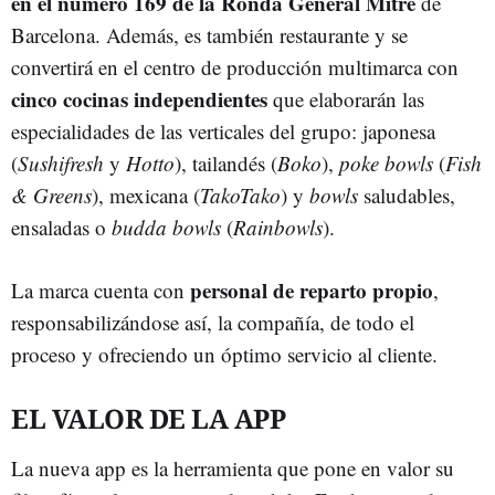
en el número 169 de la Ronda General Mitre
de
Barcelona. Además, es también restaurante y se
convertirá en el centro de producción multimarca con
cinco cocinas independientes
que elaborarán las
especialidades de las verticales del grupo: japonesa
(
Sushifresh
y
Hotto
), tailandés (
Boko
),
poke bowls
(
Fish
& Greens
), mexicana (
TakoTako
) y
bowls
saludables,
ensaladas o
budda bowls
(
Rainbowls
).
personal de reparto propio
La marca cuenta con
,
responsabilizándose así, la compañía, de todo el
proceso y ofreciendo un óptimo servicio al cliente.
EL VALOR DE LA APP
La nueva app es la herramienta que pone en valor su