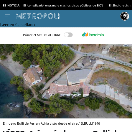
ES NOTICIA:
El ‘complicado’ engranaje tras los pisos públicos de BCN
El Síndic recha
Leer en Castellano
Pásate al MODO AHORRO
El nuevo Bulli de Ferran Adrià visto desde el aire / ELBULLI1846