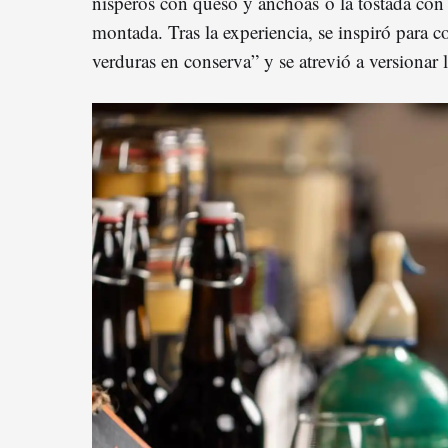
nísperos con queso y anchoas o la tostada co
montada. Tras la experiencia, se inspiró para c
verduras en conserva” y se atrevió a versionar l