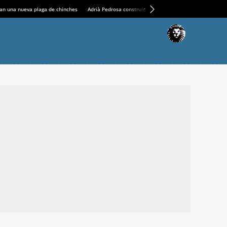
an una nueva plaga de chinches
Adrià Pedrosa construirá la nueva residencia en el Casin