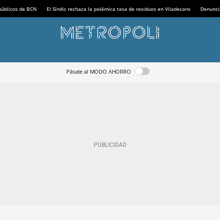
 públicos de BCN
El Síndic rechaza la polémica tasa de residuos en Viladecans
Denunci
Pásate al MODO AHORRO