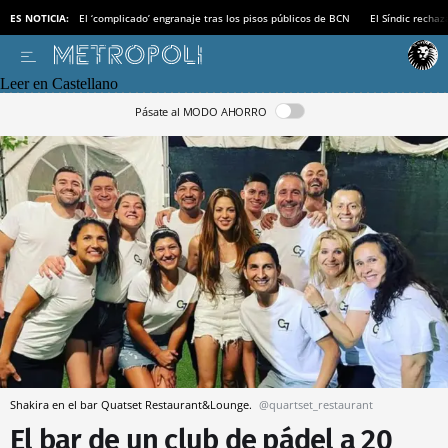
ES NOTICIA:
El ‘complicado’ engranaje tras los pisos públicos de BCN
El Síndic recha
Leer en Castellano
Pásate al MODO AHORRO
Shakira en el bar Quatset Restaurant&Lounge.
@quartset_restaurant
El bar de un club de pádel a 20