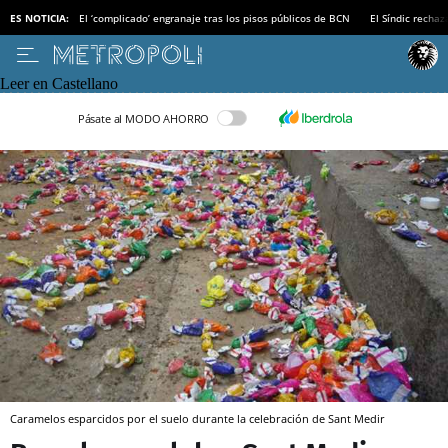
ES NOTICIA:
El ‘complicado’ engranaje tras los pisos públicos de BCN
El Síndic recha
Leer en Castellano
Pásate al MODO AHORRO
Caramelos esparcidos por el suelo durante la celebración de Sant Medir