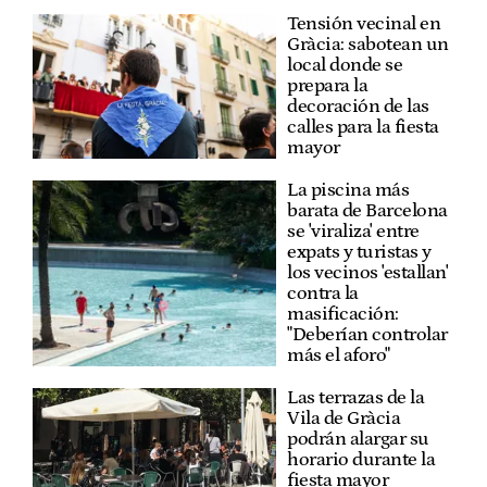
Tensión vecinal en
Gràcia: sabotean un
local donde se
prepara la
decoración de las
calles para la fiesta
mayor
La piscina más
barata de Barcelona
se 'viraliza' entre
expats y turistas y
los vecinos 'estallan'
contra la
masificación:
"Deberían controlar
más el aforo"
Las terrazas de la
Vila de Gràcia
podrán alargar su
horario durante la
fiesta mayor