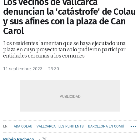
Los vecinos de Vallcarca
denuncian la 'catástrofe' de Colau
y sus afines con la plaza de Can
Carol
Los residentes lamentan que se haya ejecutado una
plaza en cuyo proyecto tan solo pudieron participar
entidades cercanas a los comunes
11 septiembre, 2023
23:30
ADA COLAU
VALLCARCA I ELS PENITENTS
BARCELONA EN COMÚ
URBANISMO
AYUNTAMIENTO DE BARCELONA
Rubén Pacheco