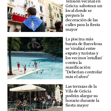
Tensión vecinal en
Gràcia: sabotean un
local donde se
prepara la
decoración de las
calles para la fiesta
mayor
La piscina más
barata de Barcelona
se 'viraliza' entre
expats y turistas y
los vecinos 'estallan'
contra la
masificación:
"Deberían controlar
más el aforo"
Las terrazas de la
Vila de Gràcia
podrán alargar su
horario durante la
fiesta mayor