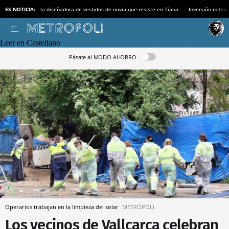
ES NOTICIA:
la diseñadora de vestidos de novia que resiste en Tiana
Inversión millon
Leer en Castellano
Pásate al MODO AHORRO
Operarios trabajan en la limpieza del solar
METRÓPOLI
Los vecinos de Vallcarca celebran