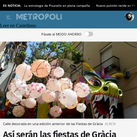
ES NOTICIA:
La estrategia de Pisarello en plena campaña
Nuevo pulmón verde en Po
Leer en Castellano
Pásate al MODO AHORRO
Calle decorada en una edición anterior de las Fiestas de Gràcia
AJ BCN
Así serán las fiestas de Gràcia