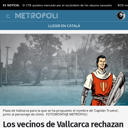
ES NOTICIA:
El CTB quiebra marcado por el escándalo de los abusos sexuales
BCN inv
LLEGIR EN CATALÀ
Pásate al MODO AHORRO
Plaza de Vallcarca para la que se ha propuesto el nombre de 'Capitán Trueno',
junto al personaje de cómic
FOTOMONTAJE METRÓPOLI
Los vecinos de Vallcarca rechazan