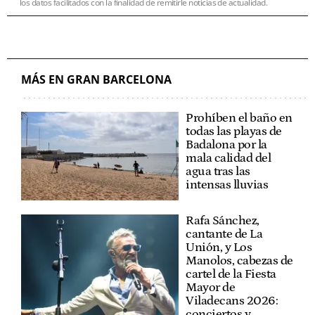
los datos facilitados con la finalidad de remitirle noticias de actualidad.
MÁS EN GRAN BARCELONA
Prohíben el baño en
todas las playas de
Badalona por la
mala calidad del
agua tras las
intensas lluvias
Rafa Sánchez,
cantante de La
Unión, y Los
Manolos, cabezas de
cartel de la Fiesta
Mayor de
Viladecans 2026:
conciertos y