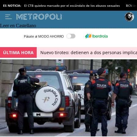
ES NOTICIA:
El CTB quiebra marcado por el escándalo de los abusos sexuales
BCN inv
Leer en Castellano
Pásate al MODO AHORRO
ÚLTIMA HORA
Nuevo tiroteo: detienen a dos personas implica