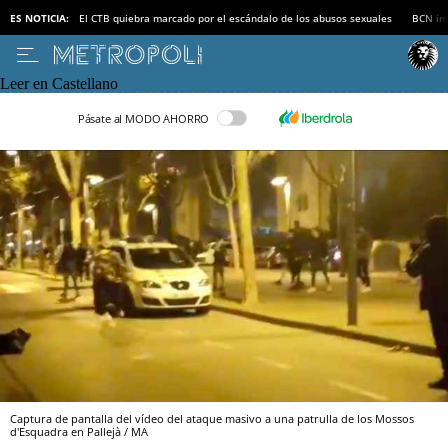
ES NOTICIA:
El CTB quiebra marcado por el escándalo de los abusos sexuales
BCN inv
Leer en Castellano
Pásate al MODO AHORRO
Captura de pantalla del vídeo del ataque masivo a una patrulla de los Mossos
d'Esquadra en Pallejà / MA