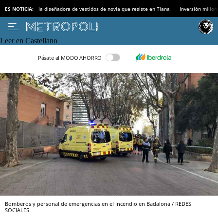
ES NOTICIA:
la diseñadora de vestidos de novia que resiste en Tiana
Inversión millon
Leer en Castellano
Pásate al MODO AHORRO
Bomberos y personal de emergencias en el incendio en Badalona / REDES
SOCIALES