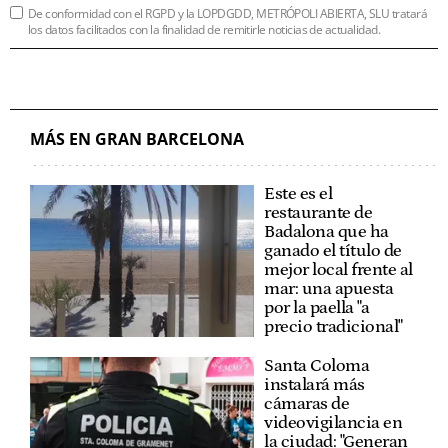
De conformidad con el RGPD y la LOPDGDD, METRÓPOLI ABIERTA, SLU tratará
los datos facilitados con la finalidad de remitirle noticias de actualidad.
MÁS EN GRAN BARCELONA
Este es el
restaurante de
Badalona que ha
ganado el título de
mejor local frente al
mar: una apuesta
por la paella "a
precio tradicional"
Santa Coloma
instalará más
cámaras de
videovigilancia en
la ciudad: "Generan