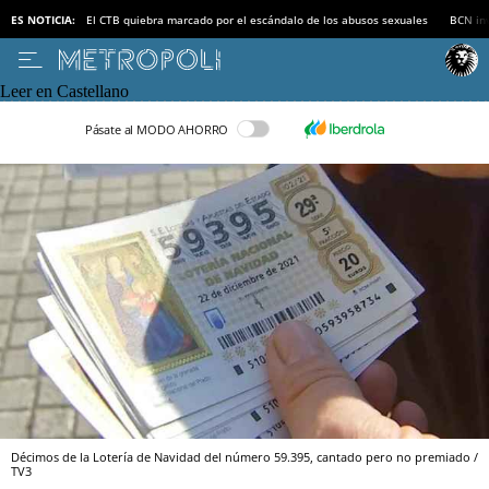
ES NOTICIA:
El CTB quiebra marcado por el escándalo de los abusos sexuales
BCN inv
Leer en Castellano
Pásate al MODO AHORRO
Décimos de la Lotería de Navidad del número 59.395, cantado pero no premiado /
TV3