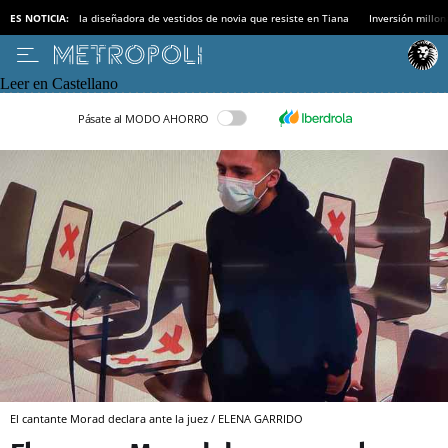
ES NOTICIA:
la diseñadora de vestidos de novia que resiste en Tiana
Inversión millon
Leer en Castellano
Pásate al MODO AHORRO
El cantante Morad declara ante la juez / ELENA GARRIDO