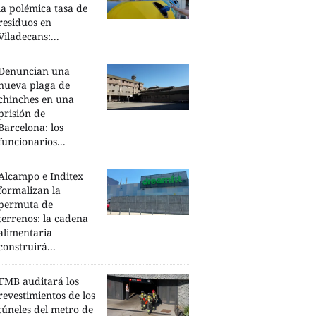
la polémica tasa de
residuos en
Viladecans:...
Denuncian una
nueva plaga de
chinches en una
prisión de
Barcelona: los
funcionarios...
Alcampo e Inditex
formalizan la
permuta de
terrenos: la cadena
alimentaria
construirá...
TMB auditará los
revestimientos de los
túneles del metro de