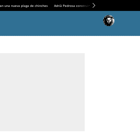
an una nueva plaga de chinches
Adrià Pedrosa construirá la nueva residencia en el Casin