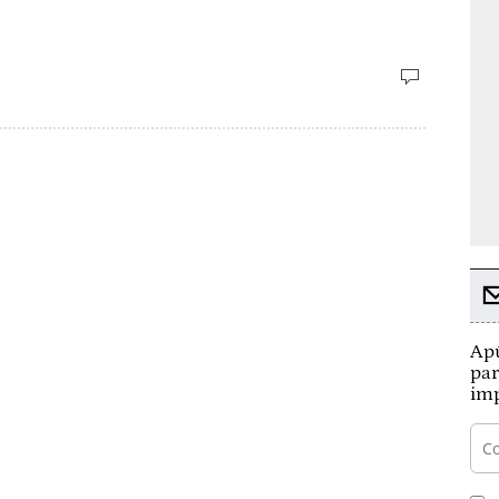
Apú
par
imp