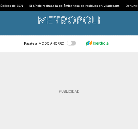
 públicos de BCN
El Síndic rechaza la polémica tasa de residuos en Viladecans
Denunci
Pásate al MODO AHORRO