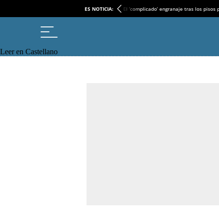
ES NOTICIA:
El ‘complicado’ engranaje tras los pisos
Leer en Castellano