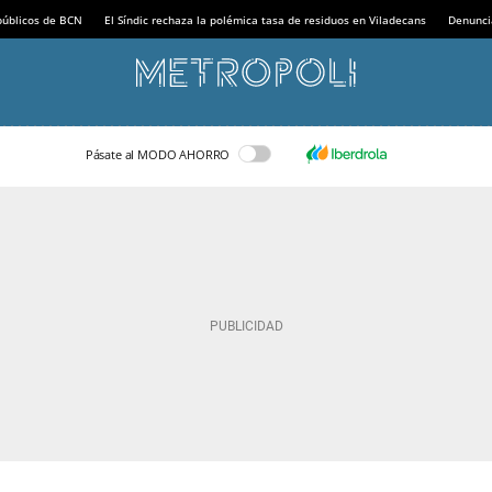
 públicos de BCN
El Síndic rechaza la polémica tasa de residuos en Viladecans
Denunci
Pásate al MODO AHORRO