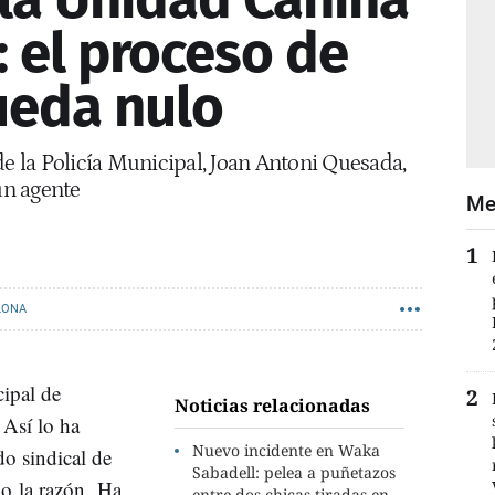
: el proceso de
ueda nulo
de la Policía Municipal, Joan Antoni Quesada,
un agente
Me
LONA
cipal de
Noticias relacionadas
. Así lo ha
Nuevo incidente en Waka
o sindical de
Sabadell: pelea a puñetazos
do la razón. Ha
entre dos chicas tiradas en