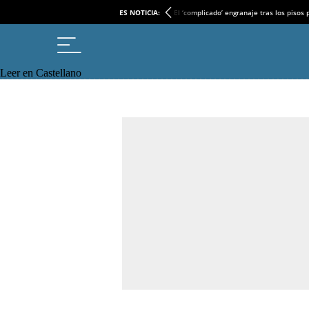
ES NOTICIA:
El ‘complicado’ engranaje tras los pisos
Leer en Castellano