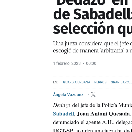
de Sabadell
selección q
Una jueza considera que el jefe 
escogió de manera "arbitraria" a 
1 febrero, 2023
00:00
GUARDIA URBANA
PERROS
GRAN BARCE
Ángela Vázquez
Dedazo
del jefe de la Policía Muni
Sabadell
Joan Antoni Quesada
,
denunciado el agente A.H., delegad
UGT-SP
, a quien una jueza ha da