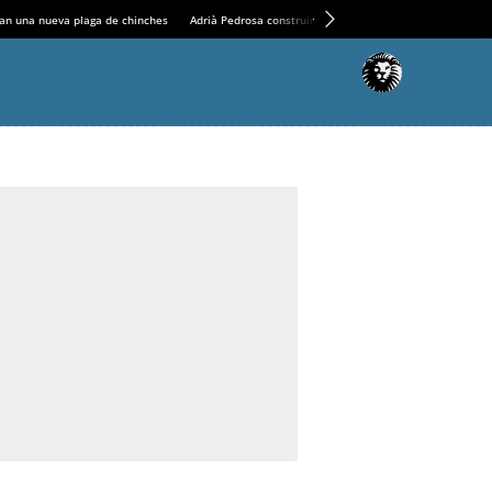
an una nueva plaga de chinches
Adrià Pedrosa construirá la nueva residencia en el Casin