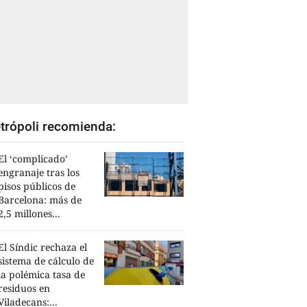
trópoli recomienda:
El ‘complicado’
engranaje tras los
pisos públicos de
Barcelona: más de
2,5 millones...
El Síndic rechaza el
sistema de cálculo de
la polémica tasa de
residuos en
Viladecans:...