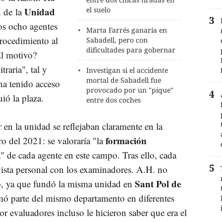
Unidad
el suelo
n de la
os ocho agentes
Marta Farrés ganaría en
rocedimiento al
Sabadell, pero con
dificultades para gobernar
El motivo?
raria", tal y
Investigan si el accidente
mortal de Sabadell fue
 ha tenido acceso
provocado por un "pique"
uió la plaza.
entre dos coches
r en la unidad se reflejaban claramente en la
formación
ro del 2021: se valoraría "la
" de cada agente en este campo. Tras ello, cada
evista personal con los examinadores. A.H. no
Sant Pol de
to, ya que fundó la misma unidad en
mó parte del mismo departamento en diferentes
or evaluadores incluso le hicieron saber que era el