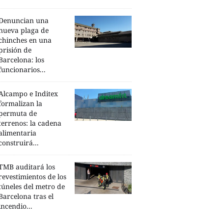
Denuncian una
nueva plaga de
chinches en una
prisión de
Barcelona: los
funcionarios...
Alcampo e Inditex
formalizan la
permuta de
terrenos: la cadena
alimentaria
construirá...
TMB auditará los
revestimientos de los
túneles del metro de
Barcelona tras el
incendio...