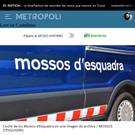
ES NOTICIA:
la diseñadora de vestidos de novia que resiste en Tiana
Inversión millon
Leer en Castellano
Pásate al MODO AHORRO
Coche de los Mossos d'Esquadra en una imagen de archivo / MOSSOS
D'ESQUADRA