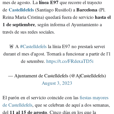
línea E97
mes de agosto. La
que recorre el trayecto
Castelldefels
Barcelona
de
(Santiago Rusiñol) a
(Pl.
hasta el
Reina Maria Cristina) quedará fuera de servicio
1 de septiembre
, según informa el Ayuntamiento a
través de sus redes sociales.
🚨 A
#Castelldefels
la línia E97 no prestarà servei
durant el mes d'agost. Tornarà a funcionar a partir de l'1
de setembre.
https://t.co/FRdexaTD5i
— Ajuntament de Castelldefels (@AjCastelldefels)
August 3, 2023
El parón en el servicio coincide con las
fiestas mayores
de Castelldefels
, que se celebran de aquí a dos semanas,
11 al 15 de agosto
del
. Cinco días en los que la