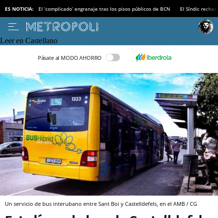
ES NOTICIA:
El ‘complicado’ engranaje tras los pisos públicos de BCN
El Síndic recha
Leer en Castellano
Pásate al MODO AHORRO
Un servicio de bus interubano entre Sant Boi y Castelldefels, en el AMB / CG