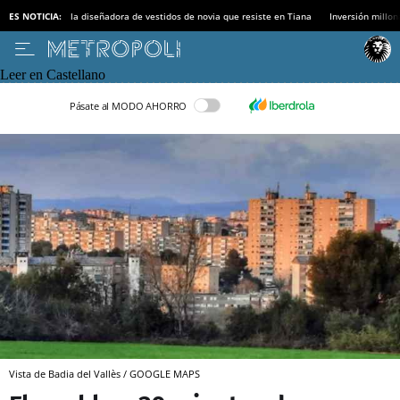
ES NOTICIA:
la diseñadora de vestidos de novia que resiste en Tiana
Inversión millon
Leer en Castellano
Pásate al MODO AHORRO
Vista de Badia del Vallès / GOOGLE MAPS