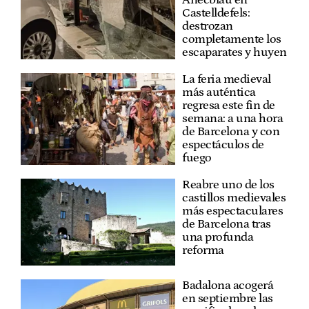
Ànecblau en
Castelldefels:
destrozan
completamente los
escaparates y huyen
La feria medieval
más auténtica
regresa este fin de
semana: a una hora
de Barcelona y con
espectáculos de
fuego
Reabre uno de los
castillos medievales
más espectaculares
de Barcelona tras
una profunda
reforma
Badalona acogerá
en septiembre las