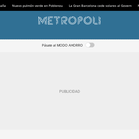
paña
Nuevo pulmón verde en Poblenou
La Gran Barcelona cede solares al Govern
Pásate al MODO AHORRO