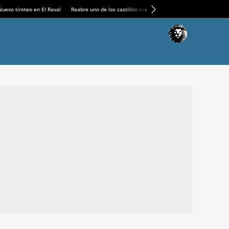
Nuevo tiroteo en El Raval
Reabre uno de los castillos medievales más espectaculares