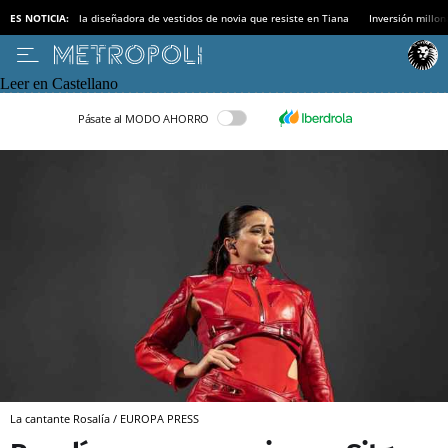
ES NOTICIA:
la diseñadora de vestidos de novia que resiste en Tiana
Inversión millon
Leer en Castellano
Pásate al MODO AHORRO
La cantante Rosalía / EUROPA PRESS