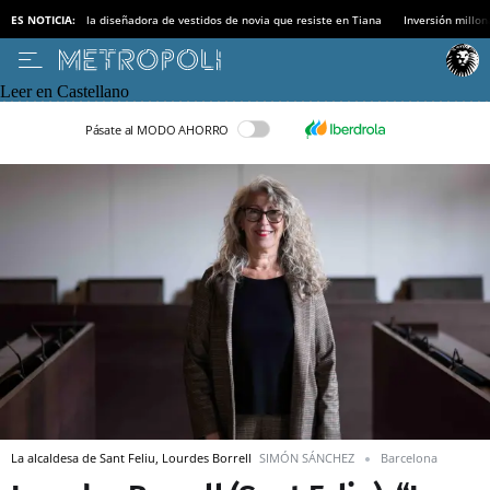
ES NOTICIA:
la diseñadora de vestidos de novia que resiste en Tiana
Inversión millon
Leer en Castellano
Pásate al MODO AHORRO
La alcaldesa de Sant Feliu, Lourdes Borrell
SIMÓN SÁNCHEZ
Barcelona