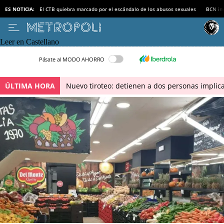
ES NOTICIA:
El CTB quiebra marcado por el escándalo de los abusos sexuales
BCN inv
Leer en Castellano
Pásate al MODO AHORRO
ÚLTIMA HORA
Nuevo tiroteo: detienen a dos personas implica