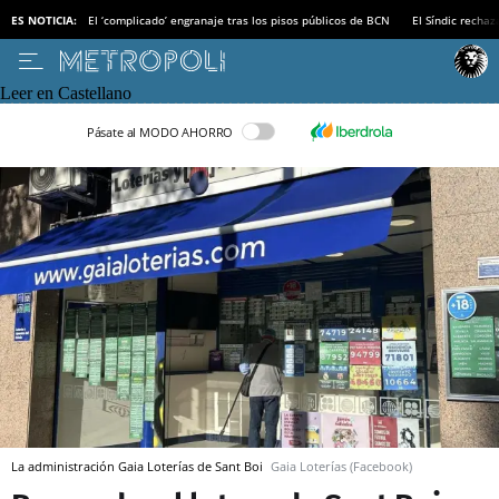
ES NOTICIA:
El ‘complicado’ engranaje tras los pisos públicos de BCN
El Síndic recha
Leer en Castellano
Pásate al MODO AHORRO
La administración Gaia Loterías de Sant Boi
Gaia Loterías (Facebook)