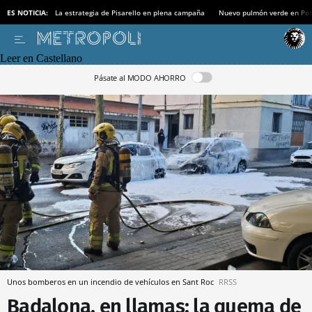
ES NOTICIA:
La estrategia de Pisarello en plena campaña
Nuevo pulmón verde en Po
Leer en Castellano
Pásate al MODO AHORRO
Unos bomberos en un incendio de vehículos en Sant Roc
RRSS
Badalona, en llamas: la quema de