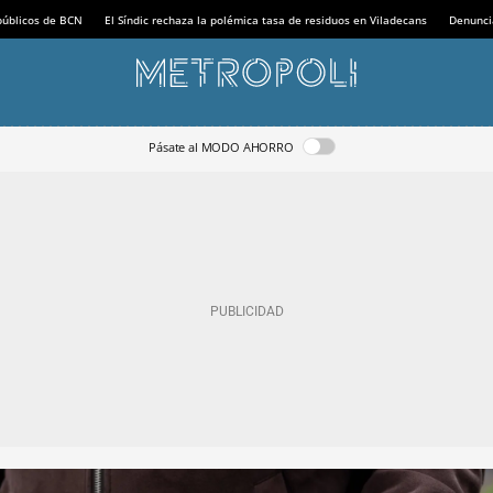
 públicos de BCN
El Síndic rechaza la polémica tasa de residuos en Viladecans
Denunci
Pásate al MODO AHORRO