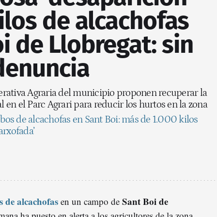
ilos de alcachofas
i de Llobregat: sin
 denuncia
rativa Agraria del municipio proponen recuperar la
l en el Parc Agrari para reducir los hurtos en la zona
bos de alcachofas en Sant Boi: más de 1.000 kilos
arxofada’
s de alcachofas
Sant Boi de
en un campo de
mana ha puesto en alerta a los agricultores de la zona,