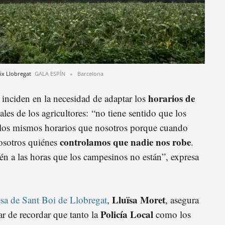
aix Llobregat
GALA ESPÍN
Barcelona
horarios de
inciden en la necesidad de adaptar los
ales de los agricultores: “no tiene sentido que los
n los mismos horarios que nosotros porque cuando
controlamos que nadie nos robe
osotros quiénes
.
én a las horas que los campesinos no están”, expresa
Lluïsa Moret
esa de Sant Boi de Llobregat
,
, asegura
Policía Local
ar de recordar que tanto la
como los