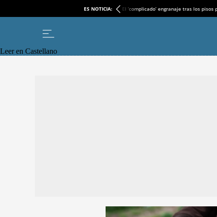
ES NOTICIA:
El ‘complicado’ engranaje tras los pisos
Leer en Castellano