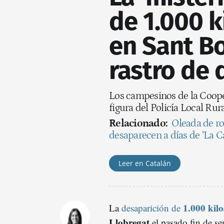
de 1.000 k
en Sant Bo
rastro de
Los campesinos de la Coope
figura del Policía Local Rura
Relacionado:
Oleada de ro
desaparecen a días de ‘La C
Leer en Catalán
1.000 kilo
La
desaparición de
Llobregat
el pasado fin de se