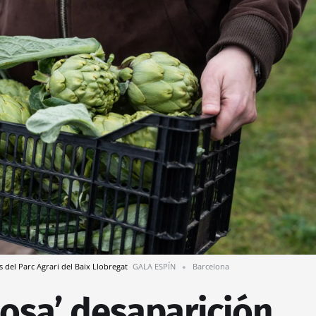
s del Parc Agrari del Baix Llobregat
GALA ESPÍN
Barcelona
iosa’ desaparición