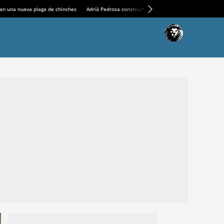
an una nueva plaga de chinches
Adrià Pedrosa construirá la nueva residencia en el Casin