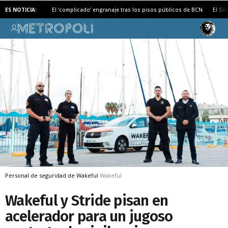
ES NOTICIA:
El ‘complicado’ engranaje tras los pisos públicos de BCN
El Sí
Personal de seguridad de Wakeful
Wakeful
Wakeful y Stride pisan en
acelerador para un jugoso