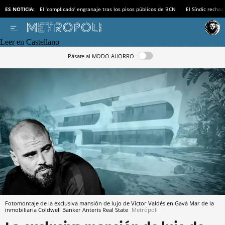
ES NOTICIA:
El ‘complicado’ engranaje tras los pisos públicos de BCN
El Síndic recha
Leer en Castellano
Pásate al MODO AHORRO
Fotomontaje de la exclusiva mansión de lujo de Víctor Valdés en Gavà Mar de la
inmobiliaria Coldwell Banker Anteris Real State
Metrópoli