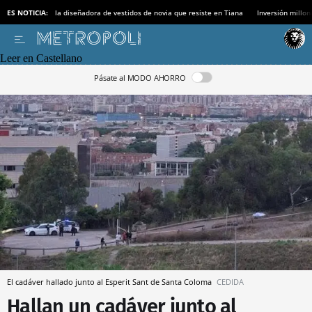
ES NOTICIA:
la diseñadora de vestidos de novia que resiste en Tiana
Inversión millon
Leer en Castellano
Pásate al MODO AHORRO
El cadáver hallado junto al Esperit Sant de Santa Coloma
CEDIDA
Hallan un cadáver junto al