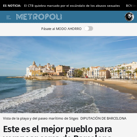
ES NOTICIA:
El CTB quiebra marcado por el escándalo de los abusos sexuales
BCN inv
Pásate al MODO AHORRO
Vista de la playa y del paseo marítimo de Sitges
DIPUTACIÓN DE BARCELONA
Este es el mejor pueblo para