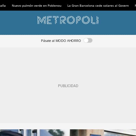
paña
Nuevo pulmón verde en Poblenou
La Gran Barcelona cede solares al Govern
Pásate al MODO AHORRO