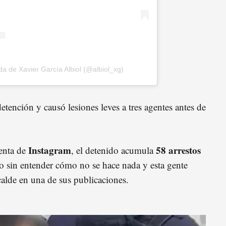
a de Xavier García Albiol (@albiol_xg)
 detención y causó lesiones leves a tres agentes antes de
Instagram
58 arrestos
uenta de
, el detenido acumula
go sin entender cómo no se hace nada y esta gente
lcalde en una de sus publicaciones.