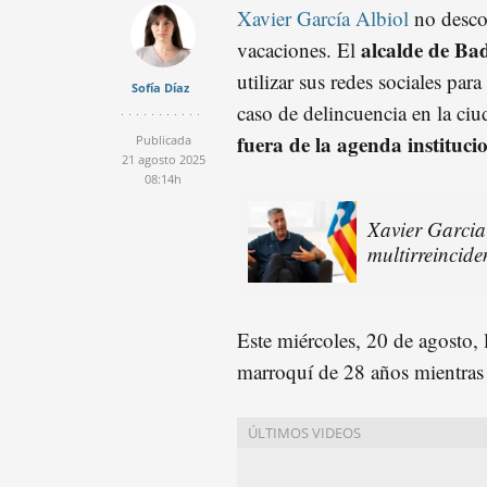
Xavier García Albiol
no desco
alcalde de Ba
vacaciones. El
utilizar sus redes sociales pa
Sofía Díaz
caso de delincuencia en la ciud
fuera de la agenda instituci
Publicada
21 agosto 2025
08:14h
Xavier Garcia
multirreincid
Este miércoles, 20 de agosto, 
marroquí de 28 años mientras