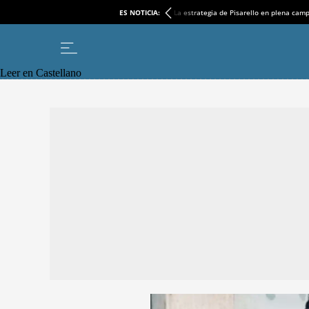
ES NOTICIA:
La estrategia de Pisarello en plena cam
Leer en Castellano