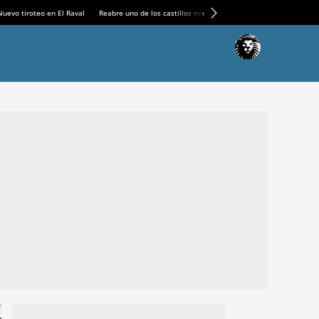
Nuevo tiroteo en El Raval
Reabre uno de los castillos medievales más espectaculares