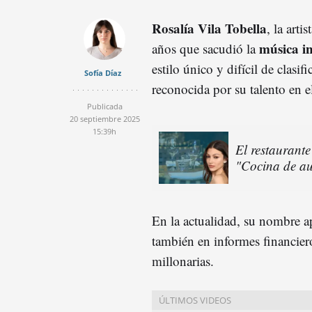
Rosalía Vila Tobella
, la arti
música in
años que sacudió la
estilo único y difícil de clasifi
Sofía Díaz
reconocida por su talento en e
Publicada
20 septiembre 2025
15:39h
El restaurant
"Cocina de au
En la actualidad, su nombre ap
también en informes financiero
millonarias.