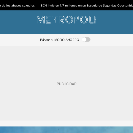
o de los abusos sexuales
BCN invierte 1,7 millones en su Escuela de Segundas Oportunid
Pásate al MODO AHORRO