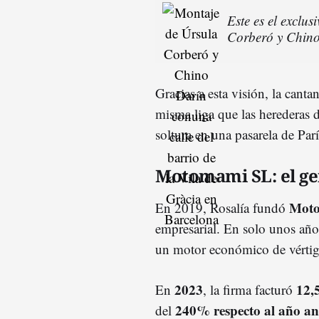
Este es el exclu
Corberó y Chin
Gracias a esta visión, la canta
misma liga que las herederas 
soltura en una pasarela de Parí
Motomami SL: el g
Mot
En 2019, Rosalía fundó
empresarial. En solo unos año
un motor económico de vértig
2023
12,
En
, la firma facturó
240% respecto al año an
del