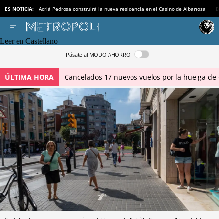
ES NOTICIA:
Adrià Pedrosa construirá la nueva residencia en el Casino de Albarrosa
B
Leer en Castellano
Pásate al MODO AHORRO
ÚLTIMA HORA
Cancelados 17 nuevos vuelos por la huelga de