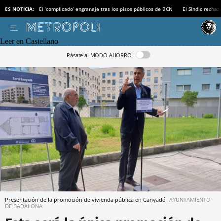
ES NOTICIA:
El ‘complicado’ engranaje tras los pisos públicos de BCN
El Síndic recha
Leer en Castellano
Pásate al MODO AHORRO
Presentación de la promoción de vivienda pública en Canyadó
AYUNTAMIENTO
DE BADALONA