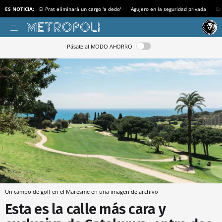
ES NOTICIA:
El Prat eliminará un cargo 'a dedo'
Agujero en la seguridad privada
Sa
Pásate al MODO AHORRO
Un campo de golf en el Maresme en una imagen de archivo
Esta es la calle más cara y