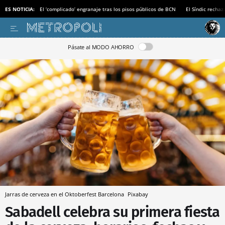
ES NOTICIA:
El ‘complicado’ engranaje tras los pisos públicos de BCN
El Síndic recha
Pásate al MODO AHORRO
Jarras de cerveza en el Oktoberfest Barcelona
Pixabay
Sabadell celebra su primera fiesta